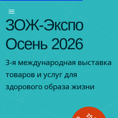
ЗОЖ-Экспо
Осень 20
26
3-я международная выставка
товаров и услуг для
здорового образа жизни
2
5
2
6
Е
Н
Т
Я
Б
Я
0
2
-
С
БИЛЕТ
Р
2
6
ЧАСТИЕ