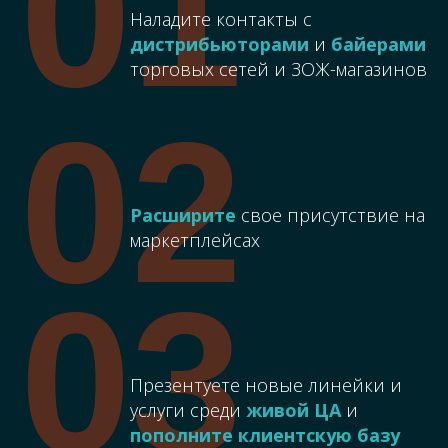
01
Наладите контакты с
дистрибьюторами
и
байерами
торговых сетей и ЗОЖ-магазинов
02
Расширите
своe присутствие на
маркетплейсах
03
Презентуете новые линейки и
услуги среди
живой ЦА
и
пополните клиентскую базу